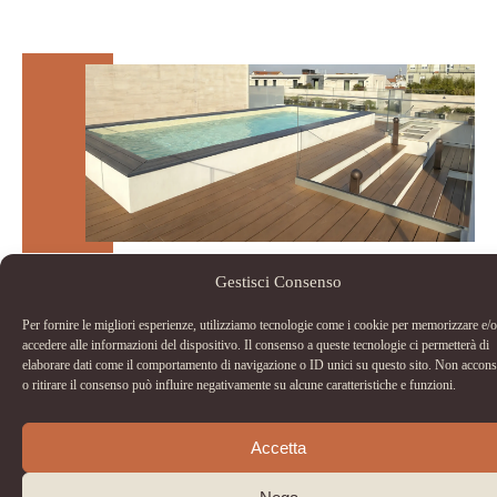
APRILE 2026
Gestisci Consenso
Attico Milano
Ultrashield doga classica colore Teak Posa con
Per fornire le migliori esperienze, utilizziamo tecnologie come i cookie per memorizzare e/o
fuga classica Posato su una struttura in legno
accedere alle informazioni del dispositivo. Il consenso a queste tecnologie ci permetterà di
esotico Realizzazione gradini con profili di battuta
elaborare dati come il comportamento di navigazione o ID unici su questo sito. Non accons
o ritirare il consenso può influire negativamente su alcune caratteristiche e funzioni.
Scopri il progetto
Accetta