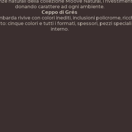
nze naturali della collezione Moove Natural, i rivestime
donando carattere ad ogni ambiente.
𝗖𝗲𝗽𝗽𝗼 𝗱𝗶 𝗚𝗿𝗲̀𝘀
arda rivive con colori inediti, inclusioni policrome, ricchi
: cinque colori e tutti i formati, spessori, pezzi speciali
interno.