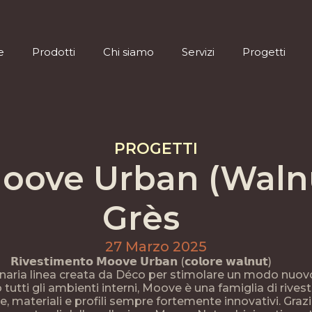
e
Prodotti
Chi siamo
Servizi
Progetti
e
Prodotti
Chi siamo
Servizi
Progetti
PROGETTI
oove Urban (Walnu
Grès
27 Marzo 2025
𝗥𝗶𝘃𝗲𝘀𝘁𝗶𝗺𝗲𝗻𝘁𝗼 𝗠𝗼𝗼𝘃𝗲 𝗨𝗿𝗯𝗮𝗻 (𝗰𝗼𝗹𝗼𝗿𝗲 𝘄𝗮𝗹𝗻𝘂𝘁)
onaria linea creata da Déco per stimolare un modo nuovo 
 tutti gli ambienti interni, Moove è una famiglia di rive
e, materiali e profili sempre fortemente innovativi. Grazi