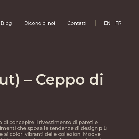
Blog
Dicono di noi
Contatti
EN
FR
Blog
Dicono di noi
Contatti
EN
FR
t) – Ceppo di
di concepire il rivestimento di pareti e
stimenti che sposa le tendenze di design più
e ai colori vibranti delle collezioni Moove