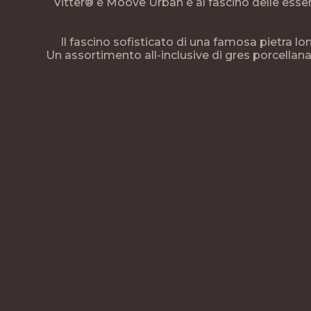
Vitter® e Moove Urban e al fascino delle esse
Il fascino sofisticato di una famosa pietra lomb
Un assortimento all-inclusive di gres porcellanato