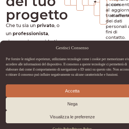
del tuo
acconsen
con
progetto
al
aggior
trattamen
e offert
dei dati
Che tu sia un
privato
, o
personali 
fini di
un
professionista
,
contatto.
siamo qui per guidarti
Gestisci Consenso
nella scelta dei materiali
più adatti al tuo spazio.
Per fornire le migliori esperienze, utilizziamo tecnologie come i cookie per memorizzare e/o
info@dinapoliceramiche.it
accedere alle informazioni del dispositivo. Il consenso a queste tecnologie ci permetterà di
elaborare dati come il comportamento di navigazione o ID unici su questo sito. Non accons
+39 031 20 70 536
o ritirare il consenso può influire negativamente su alcune caratteristiche e funzioni.
(ufficio)
+39 331 11 12 211
Accetta
Nega
Visualizza le preferenze