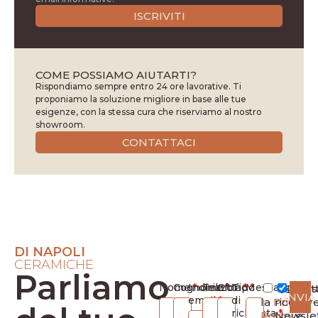
ISCRIVITI
COME POSSIAMO AIUTARTI?
Rispondiamo sempre entro 24 ore lavorative. Ti
proponiamo la soluzione migliore in base alle tue
esigenze, con la stessa cura che riserviamo al nostro
showroom.
CONTATTACI
DI NAPOLI
CERAMICHE
Parliamo
Nome
Cognome
Indirizzo
Telefono
Città
Tipo
Messaggio
Ho let
Des
INVIA
email
di
la
Privacy
ricevere
richiesta
Policy
Newsle
e