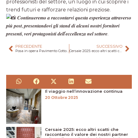
professionisti del settore, un luogo in cui scoprire i
trend futuri e rafforzare relazioni preziose.
𝑪𝒐𝒏𝒕𝒊𝒏𝒖𝒆𝒓𝒆𝒎𝒐 𝒂 𝒓𝒂𝒄𝒄𝒐𝒏𝒕𝒂𝒓𝒗𝒊 𝒒𝒖𝒆𝒔𝒕𝒂 𝒆𝒔𝒑𝒆𝒓𝒊𝒆𝒏𝒛𝒂 𝒂𝒕𝒕𝒓𝒂𝒗𝒆𝒓𝒔𝒐
𝒑𝒊𝒖̀ 𝒑𝒐𝒔𝒕, 𝒑𝒓𝒆𝒔𝒆𝒏𝒕𝒂𝒏𝒅𝒐𝒗𝒊 𝒈𝒍𝒊 𝒔𝒕𝒂𝒏𝒅 𝒅𝒊 𝒂𝒍𝒄𝒖𝒏𝒊 𝒏𝒐𝒔𝒕𝒓𝒊 𝒇𝒐𝒓𝒏𝒊𝒕𝒐𝒓𝒊
𝒑𝒓𝒆𝒔𝒆𝒏𝒕𝒊, 𝒗𝒆𝒓𝒊 𝒑𝒓𝒐𝒕𝒂𝒈𝒐𝒏𝒊𝒔𝒕𝒊 𝒅𝒆𝒍𝒍’𝒆𝒄𝒄𝒆𝒍𝒍𝒆𝒏𝒛𝒂 𝒏𝒆𝒍 𝒔𝒆𝒕𝒕𝒐𝒓𝒆.
PRECEDENTE
SUCCESSIVO
Posa in opera Pavimento Cotto Lombardo
Cersaie 2025: ecco altri scatti che raccontano il valore dei nostri partner e l’eccellenza che ci guida ogni giorno
Il viaggio nell’innovazione continua
20 Ottobre 2025
Cersaie 2025: ecco altri scatti che
raccontano il valore dei nostri partner