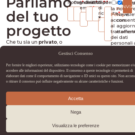
Parliamo
Nome
Cognome
Indirizzo
Telefono
Città
Tipo
Messaggio
Ho let
Des
INVIA
email
di
la
Privacy
ricevere
del tuo
richiesta
Policy
Newsle
e
acconsen
con
progetto
al
aggior
trattamen
e offert
dei dati
Che tu sia un
privato
, o
personali 
fini di
un
professionista
,
Gestisci Consenso
contatto.
siamo qui per guidarti
Per fornire le migliori esperienze, utilizziamo tecnologie come i cookie per memorizzare e/o
nella scelta dei materiali
accedere alle informazioni del dispositivo. Il consenso a queste tecnologie ci permetterà di
più adatti al tuo spazio.
elaborare dati come il comportamento di navigazione o ID unici su questo sito. Non accons
o ritirare il consenso può influire negativamente su alcune caratteristiche e funzioni.
info@dinapoliceramiche.it
+39 031 20 70 536
Accetta
(ufficio)
+39 331 11 12 211
Nega
Visualizza le preferenze