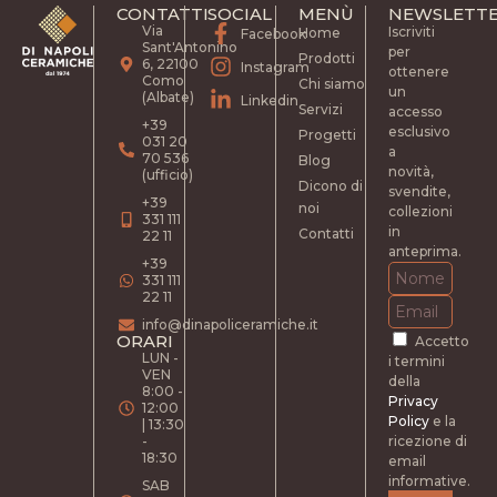
CONTATTI
SOCIAL
MENÙ
NEWSLETT
Via
Iscriviti
Home
Facebook
Sant'Antonino
per
Prodotti
6, 22100
Instagram
ottenere
Como
Chi siamo
un
(Albate)
Linkedin
Servizi
accesso
+39
esclusivo
Progetti
031 20
a
70 536
Blog
novità,
(ufficio)
Dicono di
svendite,
+39
noi
collezioni
331 111
in
Contatti
22 11
anteprima.
+39
331 111
22 11
info@dinapoliceramiche.it
ORARI
Accetto
LUN -
i termini
VEN
della
8:00 -
Privacy
12:00
Policy
e la
| 13:30
-
ricezione di
18:30
email
informative.
SAB