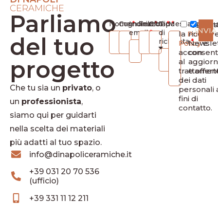
CERAMICHE
Parliamo
Nome
Cognome
Indirizzo
Telefono
Città
Tipo
Messaggio
Ho let
Des
INVIA
email
di
la
Privacy
ricevere
del tuo
richiesta
Policy
Newsle
e
acconsen
con
progetto
al
aggior
trattamen
e offert
dei dati
Che tu sia un
privato
, o
personali 
fini di
un
professionista
,
contatto.
siamo qui per guidarti
nella scelta dei materiali
più adatti al tuo spazio.
info@dinapoliceramiche.it
+39 031 20 70 536
(ufficio)
+39 331 11 12 211