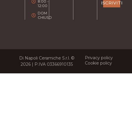
8:00 -
ISCRIVITI
12:00
DOM
CHIUSO
Privacy policy
Di Napoli Ceramiche S.r.l. ©
Cookie policy
2026 | P.IVA 03366910135