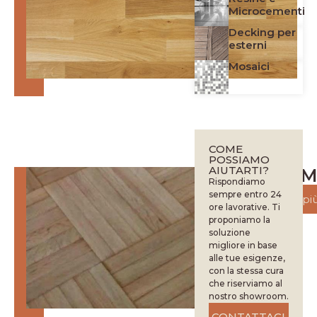
Microcementi
Decking per
esterni
Mosaici
COME
POSSIAMO
AIUTARTI?
Parquet M
Rispondiamo
sempre entro 24
Scopri di pi
ore lavorative. Ti
proponiamo la
soluzione
migliore in base
alle tue esigenze,
con la stessa cura
che riserviamo al
nostro showroom.
CONTATTACI