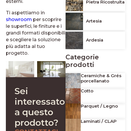
esterni.
Pietra Ricostruita
Ti aspettiamo in
showroom
per scoprire
Artesia
le superfici, le finiture e i
grandi formati disponibili
e scegliere la soluzione
Ardesia
più adatta al tuo
progetto.
Categorie
prodotti
Ceramiche & Grés
porcellanato
Sei
Cotto
interessato
Parquet / Legno
a questo
prodotto?
Laminati / CLAP