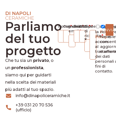
DI NAPOLI
CERAMICHE
Parliamo
Nome
Cognome
Indirizzo
Telefono
Città
Tipo
Messaggio
Ho let
Des
INVIA
email
di
la
Privacy
ricevere
del tuo
richiesta
Policy
Newsle
e
acconsen
con
progetto
al
aggior
trattamen
e offert
dei dati
Che tu sia un
privato
, o
personali 
fini di
un
professionista
,
contatto.
siamo qui per guidarti
nella scelta dei materiali
più adatti al tuo spazio.
info@dinapoliceramiche.it
+39 031 20 70 536
(ufficio)