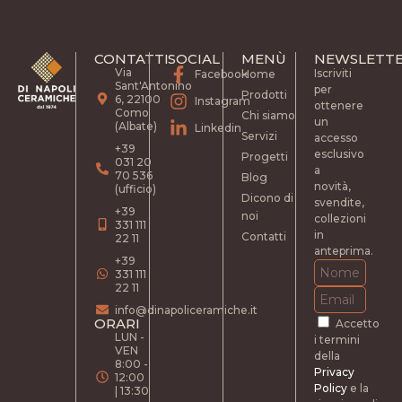
CONTATTI
SOCIAL
MENÙ
NEWSLETT
Via
Iscriviti
Home
Facebook
Sant'Antonino
per
Prodotti
6, 22100
Instagram
ottenere
Como
Chi siamo
un
(Albate)
Linkedin
Servizi
accesso
+39
esclusivo
Progetti
031 20
a
70 536
Blog
novità,
(ufficio)
Dicono di
svendite,
+39
noi
collezioni
331 111
in
Contatti
22 11
anteprima.
+39
331 111
22 11
info@dinapoliceramiche.it
ORARI
Accetto
LUN -
i termini
VEN
della
8:00 -
Privacy
12:00
Policy
e la
| 13:30