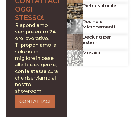
CONTATTACI
Pietra Naturale
OGGI
STESSO!
Resine e
Rispondiamo
Microcementi
sempre entro 24
Decking per
ore lavorative.
esterni
Ti proponiamo la
soluzione
Mosaici
migliore in base
alle tue esigenze,
con la stessa cura
che riserviamo al
nostro
showroom.
CONTATTACI