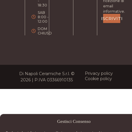
-
ricezione di
18:30
email
informative.
SAB
8:00 -
ISCRIVITI
12:00
DOM
CHIUSO
Privacy policy
Di Napoli Ceramiche S.r.l. ©
Cookie policy
2026 | P.IVA 03366910135
Gestisci Consenso