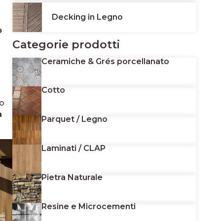
Decking in Legno
o
Categorie prodotti
Ceramiche & Grés porcellanato
Cotto
do
a
Parquet / Legno
Laminati / CLAP
Pietra Naturale
Resine e Microcementi