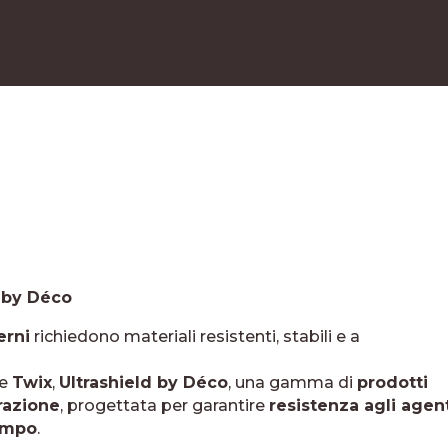
i by Déco
erni
richiedono materiali resistenti, stabili e a
me
Twix
,
Ultrashield by Déco
, una gamma di
prodotti
razione
, progettata per garantire
resistenza agli agen
empo
.