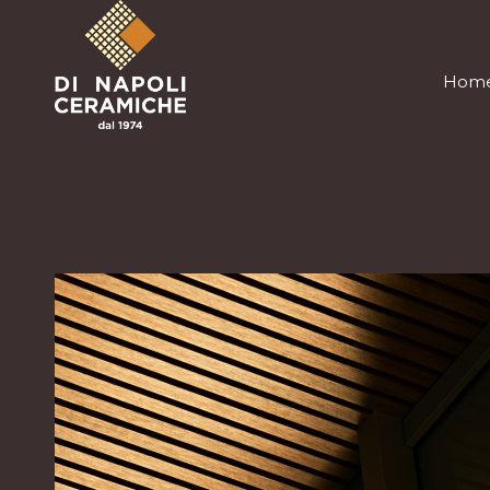
Hom
Hom