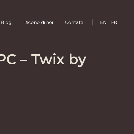
Blog
Dicono di noi
Contatti
EN
FR
Blog
Dicono di noi
Contatti
EN
FR
PC – Twix by